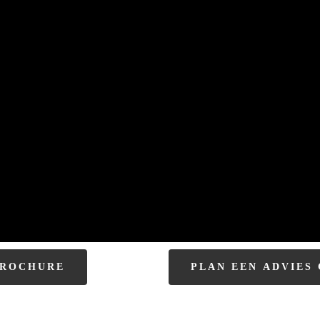
R
O
C
H
U
R
E
P
L
A
N
E
E
N
A
D
V
I
E
S