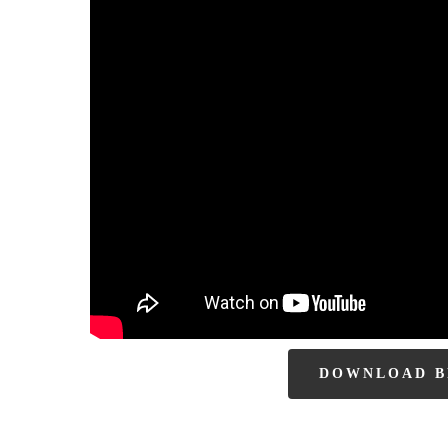
D
O
W
N
L
O
A
D
B