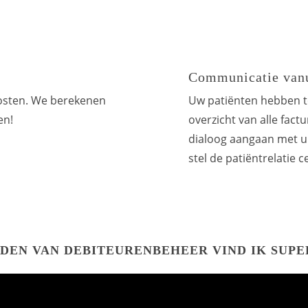
Communicatie vanui
kosten. We berekenen
Uw patiënten hebben t
en!
overzicht van alle fact
dialoog aangaan met u.
stel de patiëntrelatie c
UDEN VAN DEBITEURENBEHEER VIND IK SUPE