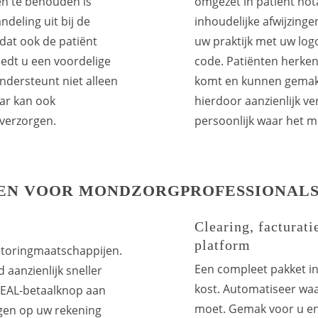
n te behouden is
omgezet in patiënt nota
deling uit bij de
inhoudelijke afwijzing
 dat ook de patiënt
uw praktijk met uw log
iedt u een voordelige
code
. Patiënten herke
ondersteunt niet alleen
komt en kunnen gemakke
aar kan ook
hierdoor aanzienlijk v
 verzorgen.
persoonlijk waar het m
LEN VOOR MONDZORGPROFESSIONAL
Clearing, facturati
platform
actoringmaatschappijen.
Een compleet pakket in
aanzienlijk sneller
kost. Automatiseer waa
DEAL-betaalknop aan
moet. Gemak voor u en
ngen op uw rekening