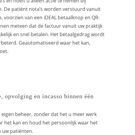
’s en hoeft u alleen actie te nemen bij
en. De patiënt nota’s worden verstuurd vanuit
o, voorzien van een
iDEAL betaalknop en QR-
nnen meteen dat de factuur vanuit uw praktijk
lijk en snel betalen. Het betaalgedrag wordt
erbeterd. Geautomatiseerd waar het kan,
oet.
S
e, opvolging en incasso binnen één
 eigen beheer, zonder dat het u meer werk
r het kan en houd het persoonlijk waar het
 uw patiënten.