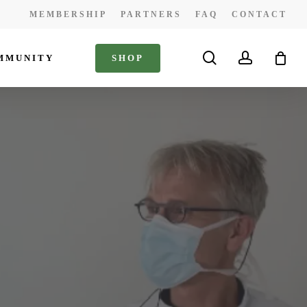
MEMBERSHIP
PARTNERS
FAQ
CONTACT
search
account
MMUNITY
S
H
O
P