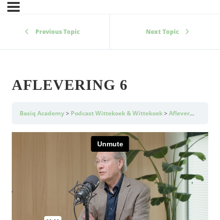
Previous Topic
Next Topic
AFLEVERING 6
Basiq Academy
Podcast Wittekoek & Wittekoek
Aflevering 6